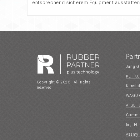
entsprechend sicherem Equipment ausstatten
Part
Jung G
KET Kun
Copyright © 2026 - All rights
Kunsts
reserved
WAGU 
A. SC
Gummi 
Ing. H.
Assmy &